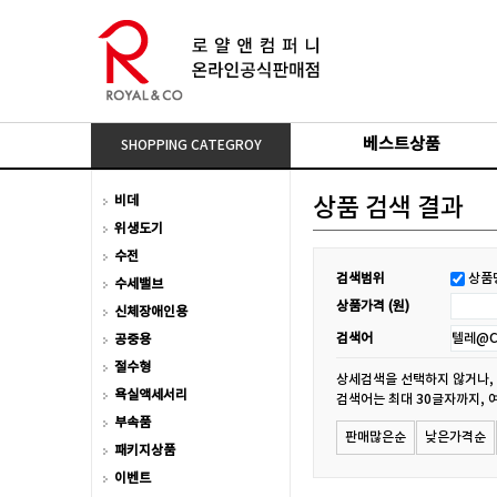
베스트상품
SHOPPING CATEGROY
비데
상품 검색 결과
위생도기
수전
검색범위
상품
수세밸브
상품가격 (원)
신체장애인용
검색어
공중용
절수형
상세검색을 선택하지 않거나,
욕실액세서리
검색어는 최대 30글자까지, 
부속품
판매많은순
낮은가격순
패키지상품
이벤트